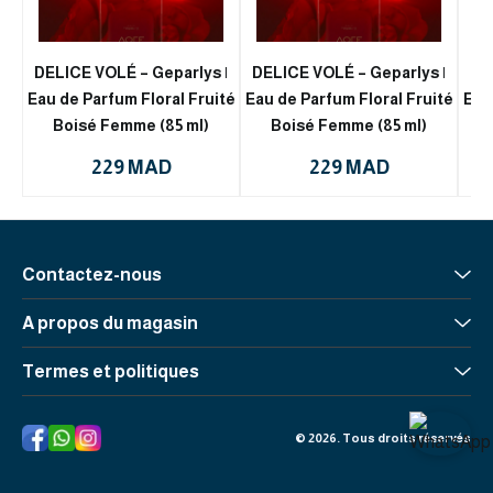
DELICE VOLÉ – Geparlys |
DELICE VOLÉ – Geparlys |
DE
Eau de Parfum Floral Fruité
Eau de Parfum Floral Fruité
Eau
Boisé Femme (85 ml)
Boisé Femme (85 ml)
229 MAD
229 MAD
Contactez-nous
A propos du magasin
Contactez nous
Aide & FAQ
Termes et politiques
À propos
Méthodes de payement
Conditions d'utilisation
© 2026. Tous droits réservés
Expedition et manutention
Retours & échanges