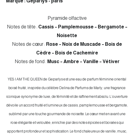
Marque : Geparlys - paris
Pyramide olfactive
Notes de tête :
Cassis – Pamplemousse – Bergamote –
Noisette
Notes de cœur :
Rose – Noix de Muscade – Bois de
Cèdre – Bois de Cachemire
Notes de fond :
Musc – Ambre – Vanille – Vétiver
YES I AM THE QUEEN de Geparlys est une eau de parfum féminine oriental
boisé fruité, inspirée du célèbre Delina de Parfums de Marly, une fragrance
iconique synonyme de luxe, de féminité et de raffinement absolu. L’ouverture
dévoile un accord fruité et lumineux de cassis, pamplemousse et bergamote,
sublimé par une touche gourmande de noisette. Le cœur met en avant une
rose élégante et veloutée, enrichie par des notes épicées et boisées qui
apportent profondeur et sophistication. Le fond chaleureux de vanille, musc,