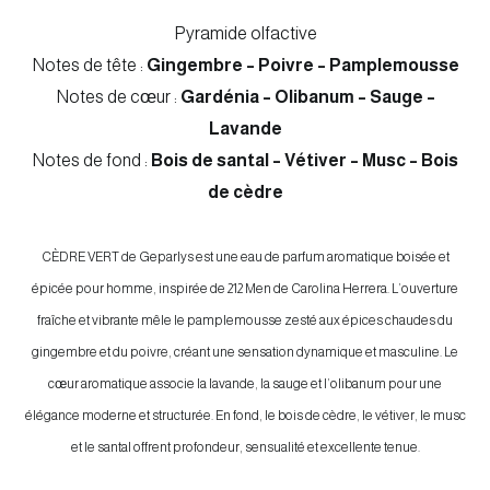
Pyramide olfactive
Notes de tête :
Gingembre – Poivre – Pamplemousse
Notes de cœur :
Gardénia – Olibanum – Sauge –
Lavande
Notes de fond :
Bois de santal – Vétiver – Musc – Bois
de cèdre
CÈDRE VERT de Geparlys est une eau de parfum aromatique boisée et
épicée pour homme, inspirée de 212 Men de Carolina Herrera. L’ouverture
fraîche et vibrante mêle le pamplemousse zesté aux épices chaudes du
gingembre et du poivre, créant une sensation dynamique et masculine. Le
cœur aromatique associe la lavande, la sauge et l’olibanum pour une
élégance moderne et structurée. En fond, le bois de cèdre, le vétiver, le musc
et le santal offrent profondeur, sensualité et excellente tenue.