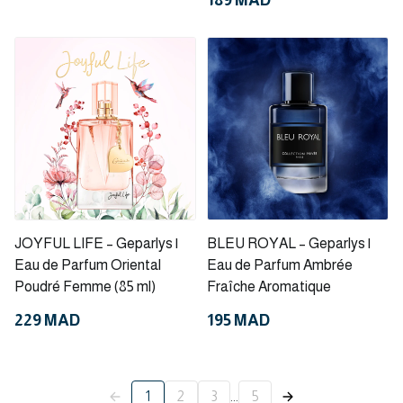
189 MAD
JOYFUL LIFE – Geparlys |
BLEU ROYAL – Geparlys |
Eau de Parfum Oriental
Eau de Parfum Ambrée
Poudré Femme (85 ml)
Fraîche Aromatique
229 MAD
195 MAD
1
2
3
...
5